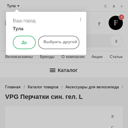
Тула
0
Ваш город
Тула
+7 (4872)
Поис
Выбрать другой
Да
Веломагазины
Бренды
О компании
Акции
Статьи
Каталог
Главная
Каталог товаров
Аксессуары для велосипеда
VPG Перчатки син. гел. L